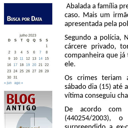
Abalada a família pr
caso. Mais um irmã
apresentada pela polí
julho 2023
Segundo a polícia, N
D
S
T
Q
Q
S
S
cárcere privado, t
1
2
3
4
5
6
7
8
companheira que já 
9
10
11
12
13
14
15
ele.
16
17
18
19
20
21
22
23
24
25
26
27
28
29
Os crimes teriam 
30
31
« jun
ago »
sábado dia (15) até
vítima conseguiu cha
De acordo com 
(440254/2003), o
surpreendido a ex-