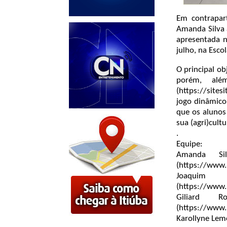
Em contrapar
Amanda Silva 
apresentada n
julho, na Esco
O principal ob
porém, al
(https://site
jogo dinâmico
que os alunos
sua (agri)cult
.
Equipe:
Amanda S
(https://www
Joaqui
(https://www.
Giliard
(https://www.
Karollyne Lem