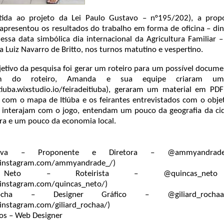
tida ao projeto da Lei Paulo Gustavo – n°195/202), a prop
apresentou os resultados do trabalho em forma de oficina – di
essa data simbólica dia internacional da Agricultura Familiar 
la Luiz Navarro de Britto, nos turnos matutino e vespertino.
jetivo da pesquisa foi gerar um roteiro para um possível docume
ém do roteiro, Amanda e sua equipe criaram um
sitiuba.wixstudio.io/feiradeitiuba), geraram um material em P
 com o mapa de Itiúba e os feirantes entrevistados com o obje
 interajam com o jogo, entendam um pouco da geografia da cid
ura e um pouco da economia local.
ilva – Proponente e Diretora –
@ammyandrad
.instagram.com/ammyandrade_/)
m Neto – Roteirista –
@quincas_neto
instagram.com/quincas_neto/)
 Rocha – Designer Gráfico –
@giliard_rocha
instagram.com/giliard_rochaa/)
os – Web Designer