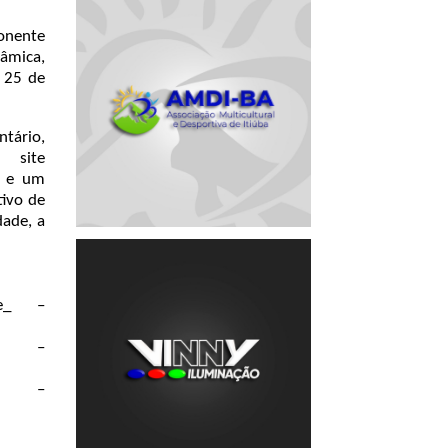
onente
nâmica,
– 25 de
ntário,
 site
DF e um
tivo de
ade, a
e_
–
–
a
–