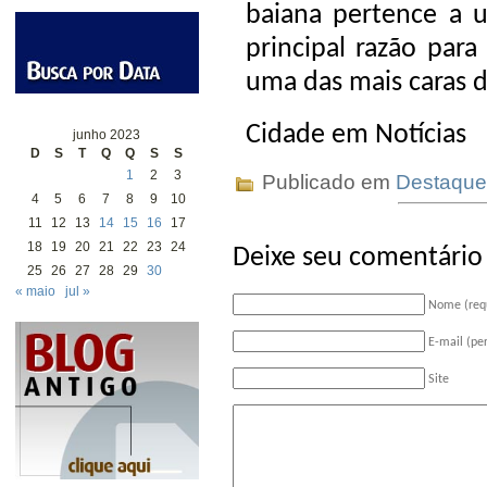
baiana pertence a u
principal razão para
uma das mais caras d
Cidade em Notícias
junho 2023
D
S
T
Q
Q
S
S
1
2
3
Publicado em
Destaque
4
5
6
7
8
9
10
11
12
13
14
15
16
17
18
19
20
21
22
23
24
Deixe seu comentário
25
26
27
28
29
30
« maio
jul »
Nome (req
E-mail (pe
Site