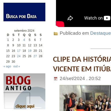
setembro 2024
Publicado em
Destaque
D
S
T
Q
Q
S
S
1
2
3
4
5
6
7
8
9
10
11
12
13
14
15
16
17
18
19
20
21
22
23
24
25
26
27
28
CLIPE DA HISTÓR
29
30
« ago
out »
VICENTE EM ITIÚ
24/set/2024 . 20:52