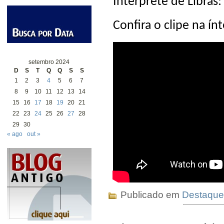
Interprete de Libras:
Confira o clipe na ínt
setembro 2024
D
S
T
Q
Q
S
S
1
2
3
4
5
6
7
8
9
10
11
12
13
14
15
16
17
18
19
20
21
22
23
24
25
26
27
28
29
30
« ago
out »
Publicado em
Destaque