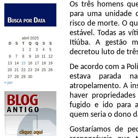
Os três homens que 
para uma unidade 
risco de morte. O q
estável. Todas as ví
abril 2025
Itiúba. A gestão 
D
S
T
Q
Q
S
S
1
2
3
4
5
decretou luto de três
6
7
8
9
10
11
12
13
14
15
16
17
18
19
De acordo com a Polí
20
21
22
23
24
25
26
estava parada n
27
28
29
30
« jan
atropelamento. A ins
haver propriedades 
fugido e ido para 
quem seria o dono d
Gostaríamos de pe