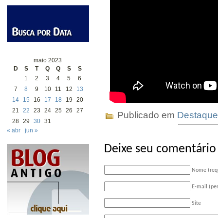
maio 2023
D
S
T
Q
Q
S
S
1
2
3
4
5
6
7
8
9
10
11
12
13
14
15
16
17
18
19
20
21
22
23
24
25
26
27
Publicado em
Destaque
28
29
30
31
« abr
jun »
Deixe seu comentário
Nome (req
E-mail (pe
Site