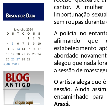
receber queixa de u
cantor. A mulher
importunação sexual
sem roupas durante 
fevereiro 2024
A polícia, no entan
D
S
T
Q
Q
S
S
1
2
3
afirmando que
4
5
6
7
8
9
10
estabelecimento apó
11
12
13
14
15
16
17
18
19
20
21
22
23
24
abordado novament
25
26
27
28
29
alegou que nada fora
« jan
mar »
a sessão de massage
O artista alega que 
sessão. Ainda assim
encaminhado par
Araxá
.