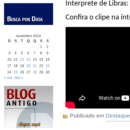
Interprete de Libras:
Confira o clipe na ínt
novembro 2024
D
S
T
Q
Q
S
S
1
2
3
4
5
6
7
8
9
10
11
12
13
14
15
16
17
18
19
20
21
22
23
24
25
26
27
28
29
30
« out
dez »
Publicado em
Destaque