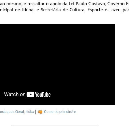
ao mesmo, e ressaltar o apoio da Lei Paulo Gustavo, Governo F
nicipal de Itiúba, e Secretária de Cultura, Esporte e Lazer, pa
estaques Geral
,
Itiúba
|
Comente primeiro! »