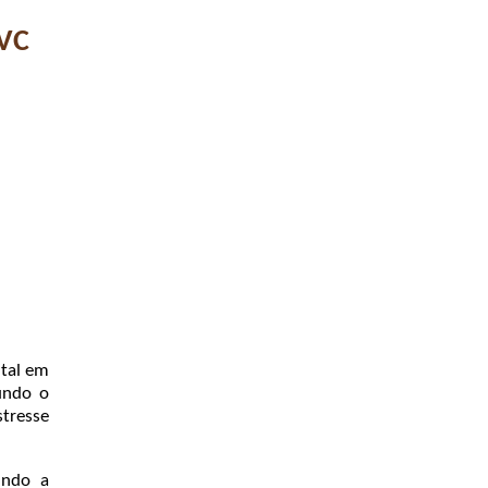
AVC
ital em
undo o
tresse
indo a