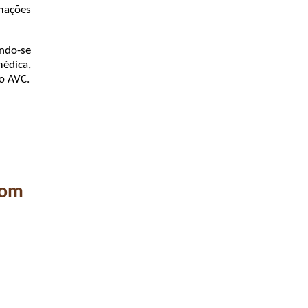
rmações
ando-se
édica,
o AVC.
com