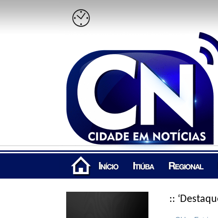
:: ‘Destaqu