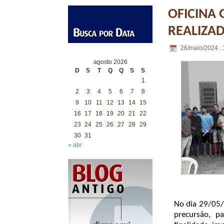
OFICINA 
REALIZAD
26/maio/2024 . 
agosto 2026
D
S
T
Q
Q
S
S
1
2
3
4
5
6
7
8
9
10
11
12
13
14
15
16
17
18
19
20
21
22
23
24
25
26
27
28
29
30
31
« abr
No dia 29/05/
precursão, p