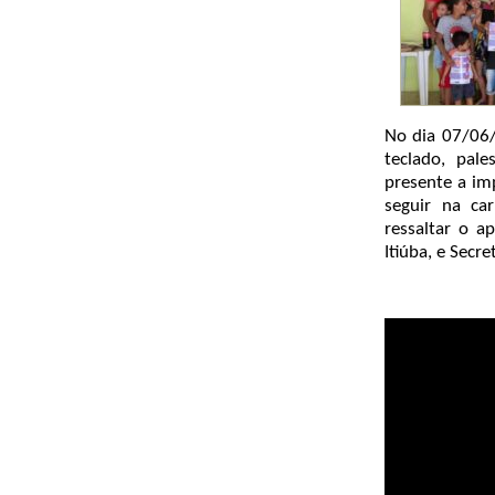
No dia 07/06/
teclado, pale
presente a im
seguir na ca
ressaltar o a
Itiúba, e Secre