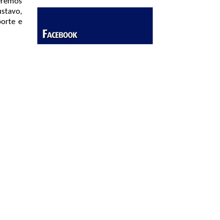
ueremos
stavo,
porte e