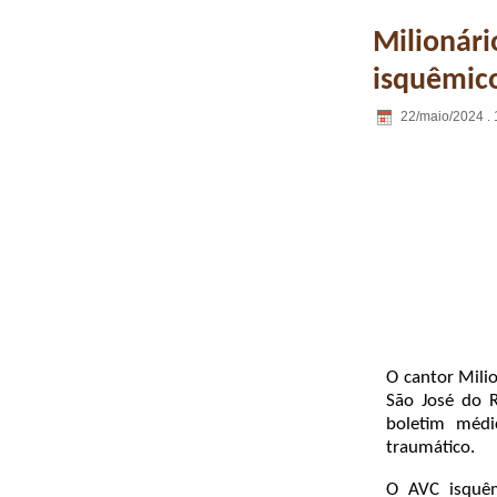
Milionári
isquêmico
22/maio/2024 . 
O cantor Mili
São José do 
boletim médi
traumático.
O AVC isquêm