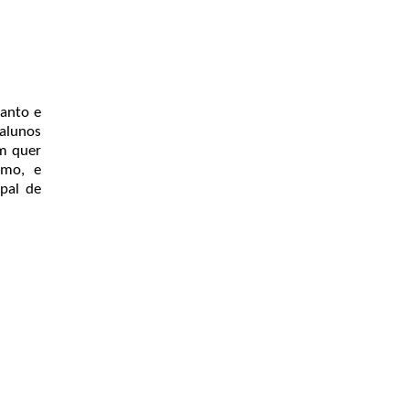
canto e
alunos
em quer
smo, e
ipal de