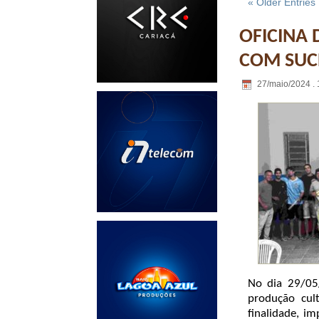
« Older Entries
OFICINA 
COM SUC
27/maio/2024 . 
No dia 29/05
produção cult
finalidade, i