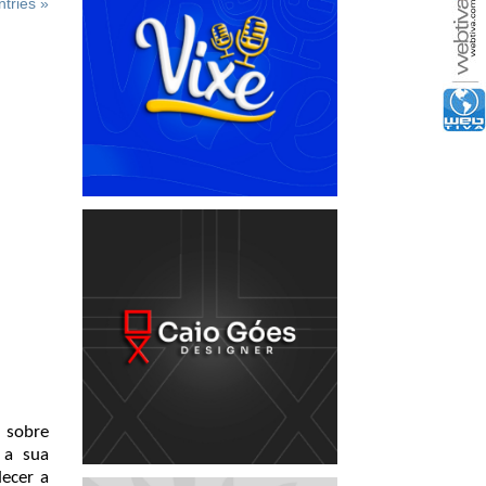
tries »
 sobre
 a sua
decer a