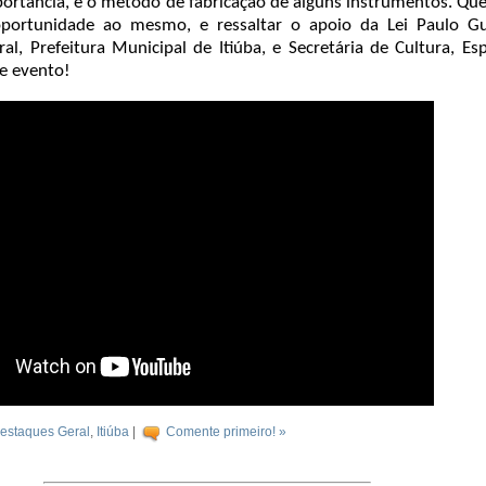
mportância, e o método de fabricação de alguns instrumentos. Q
oportunidade ao mesmo, e ressaltar o apoio da Lei Paulo Gu
al, Prefeitura Municipal de Itiúba, e Secretária de Cultura, Es
te evento!
estaques Geral
,
Itiúba
|
Comente primeiro! »