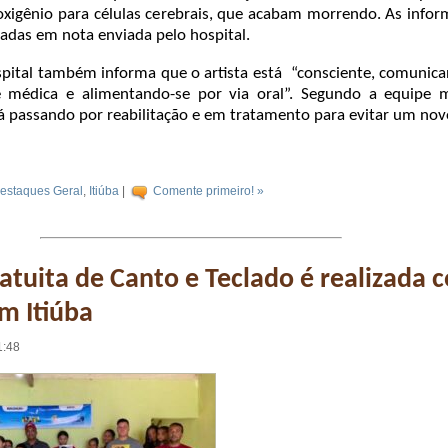
xigênio para células cerebrais, que acabam morrendo. As info
adas em nota enviada pelo hospital.
spital também informa que o artista está “consciente, comunic
 médica e alimentando-se por via oral”. Segundo a equipe m
tá passando por reabilitação e em tratamento para evitar um nov
estaques Geral
,
Itiúba
|
Comente primeiro! »
ratuita de Canto e Teclado é realizada 
m Itiúba
1:48