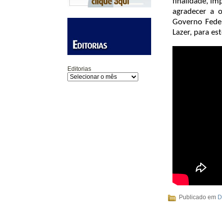
finalidade, i
agradecer a 
Governo Feder
Lazer, para es
Editorias
Publicado em
D