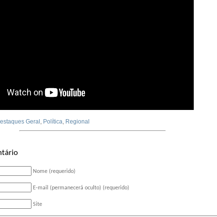
estaques Geral
,
Política
,
Regional
tário
Nome (requerido)
E-mail (permanecerá oculto) (requerido)
Site