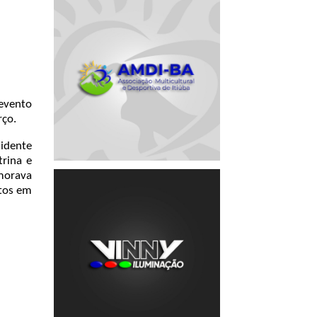
evento
rço.
sidente
trina e
emorava
ntos em