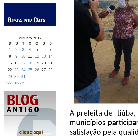
outubro 2017
D
S
T
Q
Q
S
S
1
2
3
4
5
6
7
8
9
10
11
12
13
14
15
16
17
18
19
20
21
22
23
24
25
26
27
28
29
30
31
« set
nov »
A prefeita de Itiúba
municípios participa
satisfação pela quali