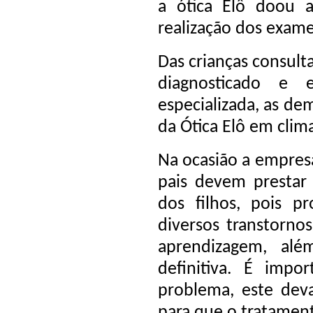
a ótica Elô doou a
realização dos exame
Das crianças consult
diagnosticado e 
especializada, as de
da Ótica Elô em clim
Na ocasião a empresá
pais devem presta
dos filhos, pois 
diversos transtorno
aprendizagem, alé
definitiva. É imp
problema, este deva
para que o tratament