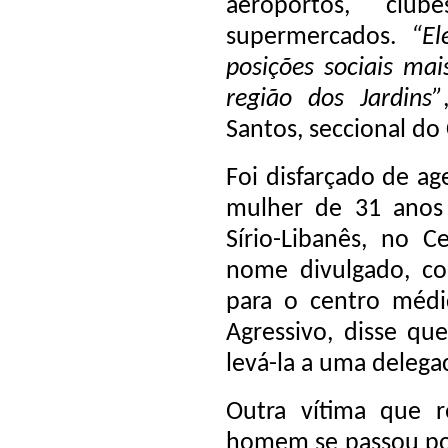
aeroportos, cl
supermercados.
“E
posições sociais mai
região dos Jardins”
Santos, seccional do
Foi disfarçado de a
mulher de 31 anos 
Sírio-Libanês, no 
nome divulgado, co
para o centro méd
Agressivo, disse qu
levá-la a uma delegac
Outra vítima que 
homem se passou por