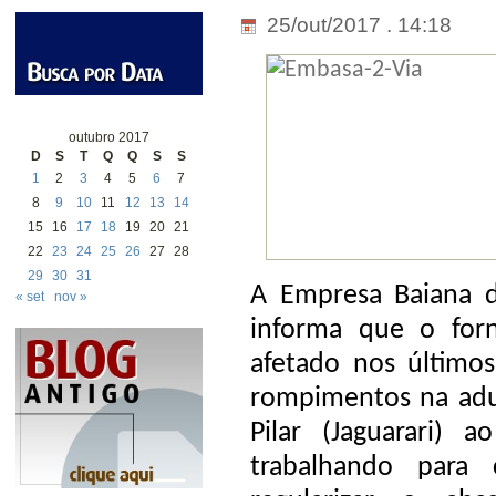
25/out/2017 . 14:18
outubro 2017
D
S
T
Q
Q
S
S
1
2
3
4
5
6
7
8
9
10
11
12
13
14
15
16
17
18
19
20
21
22
23
24
25
26
27
28
29
30
31
A Empresa Baiana 
« set
nov »
informa que o for
afetado nos último
rompimentos na adu
Pilar (Jaguarari) 
trabalhando para