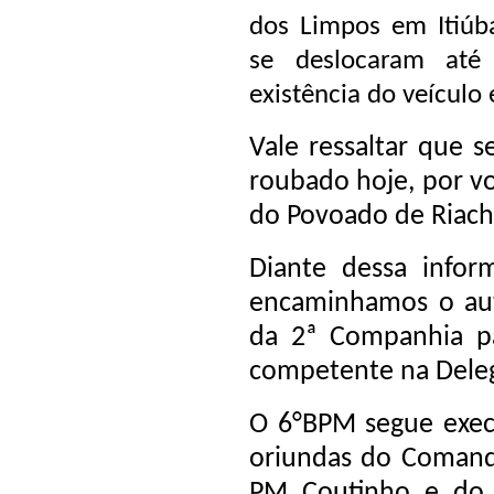
dos Limpos em Itiúba
se deslocaram até
existência do veículo
Vale ressaltar que 
roubado hoje, por v
do Povoado de Riac
Diante dessa infor
encaminhamos o au
da 2ª Companhia pa
competente na Delega
O 6°BPM segue execu
oriundas do Comand
PM Coutinho e do 