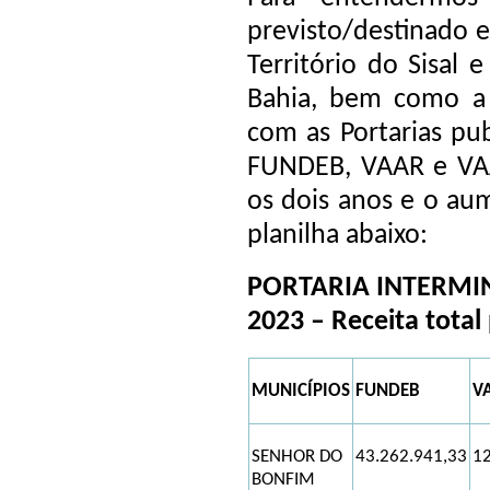
previsto/destinado 
Território do Sisal
Bahia, bem como a 
com as Portarias pu
FUNDEB, VAAR e VAA
os dois anos e o au
planilha abaixo:
PORTARIA INTERMINI
2023 – Receita tota
MUNICÍPIOS
FUNDEB
V
SENHOR DO
43.262.941,33
12
BONFIM