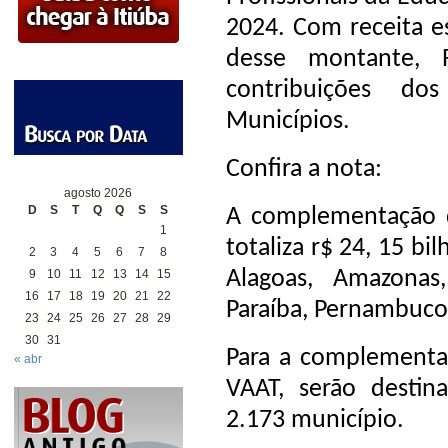
2024. Com receita e
desse montante, R
contribuições do
Municípios.
Confira a nota:
agosto 2026
D
S
T
Q
Q
S
S
A complementação 
1
totaliza r$ 24, 15 b
2
3
4
5
6
7
8
Alagoas, Amazonas
9
10
11
12
13
14
15
16
17
18
19
20
21
22
Paraíba, Pernambuc
23
24
25
26
27
28
29
30
31
Para a complementaç
« abr
VAAT, serão destin
2.173 município.