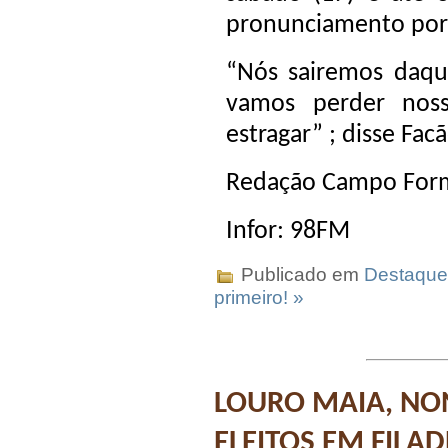
pronunciamento por 
“Nós sairemos daqu
vamos perder noss
estragar” ; disse Facã
Redação Campo Form
Infor: 98FM
Publicado em
Destaque
primeiro! »
LOURO MAIA, NO
ELEITOS EM FILAD