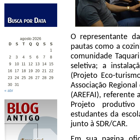
O representante da
agosto 2026
D
S
T
Q
Q
S
S
pautas como a cozin
1
comunidade Taquari
2
3
4
5
6
7
8
9
10
11
12
13
14
15
seletiva; a instala
16
17
18
19
20
21
22
(Projeto Eco-turismo
23
24
25
26
27
28
29
Associação Regional 
30
31
« abr
(AREFAI), referente 
Projeto produtivo
estudantes da escola
junto à SDR/CAR.
Em sua pagina ofi