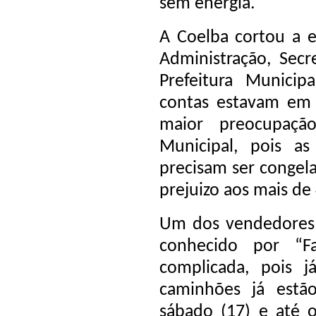
sem energia.
A Coelba cortou a e
Administração, Sec
Prefeitura Municip
contas estavam em 
maior preocupaç
Municipal, pois a
precisam ser congel
prejuizo aos mais de
Um dos vendedores 
conhecido por “F
complicada, pois 
caminhões já estã
sábado (17) e até