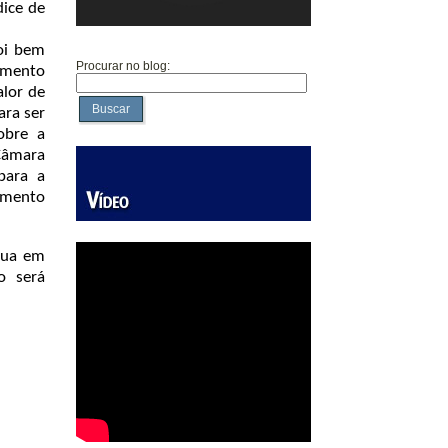
dice de
oi bem
Procurar no blog:
imento
alor de
Buscar
ara ser
obre a
Câmara
para a
imento
inua em
o será