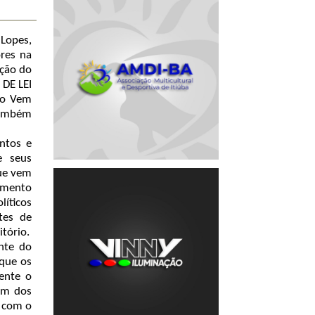
Lopes,
ores na
ação do
 DE LEI
to Vem
também
ntos e
e seus
ue vem
umento
íticos
tes de
tório.
nte do
 que os
ente o
um dos
a com o