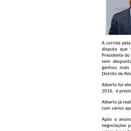
A corrida pel
disputa que 
Presidente do 
vem desponta
ganhou mais 
Distrito de R
Alberto foi el
2016, é presid
Alberto já rea
com vários ap
Após o anúnc
negociações p