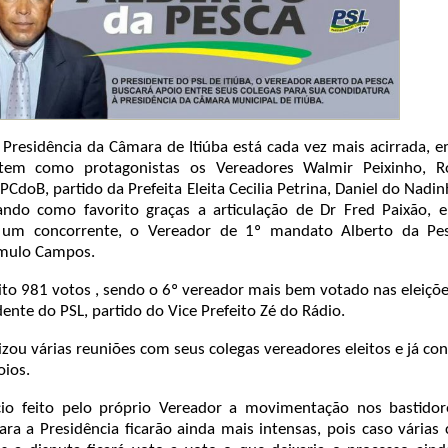
a Presidência da Câmara de Itiúba está cada vez mais acirrada,
tem como protagonistas os Vereadores Walmir Peixinho, R
PCdoB, partido da Prefeita Eleita Cecilia Petrina, Daniel do Nadi
ndo como favorito graças a articulação de Dr Fred Paixão, e
um concorrente, o Vereador de 1º mandato Alberto da Pe
ômulo Campos.
eito 981 votos , sendo o 6º vereador mais bem votado nas eleiçõ
ente do PSL, partido do Vice Prefeito Zé do Rádio.
lizou várias reuniões com seus colegas vereadores eleitos e já co
oios.
io feito pelo próprio Vereador a movimentação nos bastidor
ara a Presidência ficarão ainda mais intensas, pois caso várias