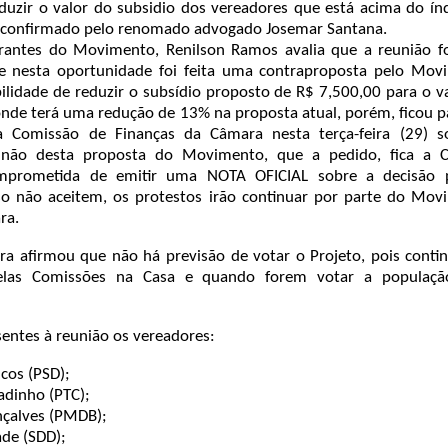
eduzir o valor do subsidio dos vereadores que está acima do ín
o, confirmado pelo renomado advogado Josemar Santana.
rantes do Movimento, Renilson Ramos avalia que a reunião f
ue nesta oportunidade foi feita uma contraproposta pelo Mov
bilidade de reduzir o subsídio proposto de R$ 7,500,00 para o v
onde terá uma redução de 13% na proposta atual, porém, ficou p
la Comissão de Finanças da Câmara nesta terça-feira (29) s
 não desta proposta do Movimento, que a pedido, fica a 
mprometida de emitir uma NOTA OFICIAL sobre a decisão 
so não aceitem, os protestos irão continuar por parte do Mov
ra.
ra afirmou que não há previsão de votar o Projeto, pois cont
elas Comissões na Casa e quando forem votar a populaçã
sentes à reunião os vereadores:
icos (PSD);
adinho (PTC);
nçalves (PMDB);
ade (SDD);