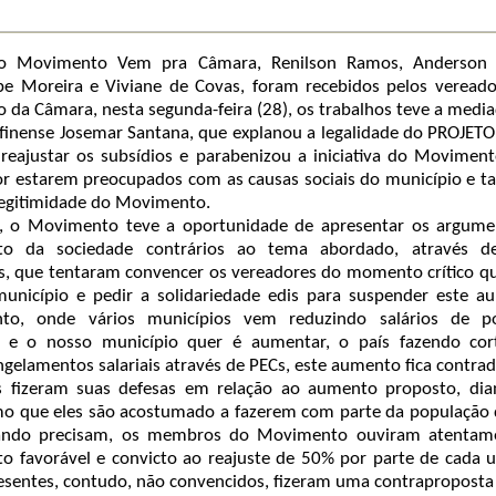
do Movimento Vem pra Câmara, Renilson Ramos, Anderson 
ipe Moreira e Viviane de Covas, foram recebidos pelos veread
o da Câmara, nesta segunda-feira (28), os trabalhos teve a medi
inense Josemar Santana, que explanou a legalidade do PROJETO
reajustar os subsídios e parabenizou a iniciativa do Movimen
r estarem preocupados com as causas sociais do município e 
legitimidade do Movimento.
o, o Movimento teve a oportunidade de apresentar os argume
to da sociedade contrários ao tema abordado, através d
s, que tentaram convencer os vereadores do momento crítico q
unicípio e pedir a solidariedade edis para suspender este a
o, onde vários municípios vem reduzindo salários de pol
e e o nosso município quer é aumentar, o país fazendo cor
gelamentos salariais através de PECs, este aumento fica contradi
s fizeram suas defesas em relação ao aumento proposto, dia
smo que eles são acostumado a fazerem com parte da população
ando precisam, os membros do Movimento ouviram atentam
o favorável e convicto ao reajuste de 50% por parte de cada 
esentes, contudo, não convencidos, fizeram uma contrapropost