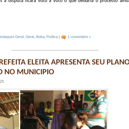
s a disputa ficará voto a voto o que deixaria o processo ain
estaques Geral
,
Geral
,
Itiúba
,
Política
|
1 comentário »
PREFEITA ELEITA APRESENTA SEU PLAN
 NO MUNICIPIO
:25