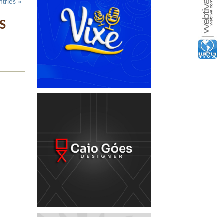
tries »
S