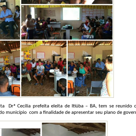
eita Drª Cecília prefeita eleita de Itiúba – BA, tem se reunido
o município com a finalidade de apresentar seu plano de gover