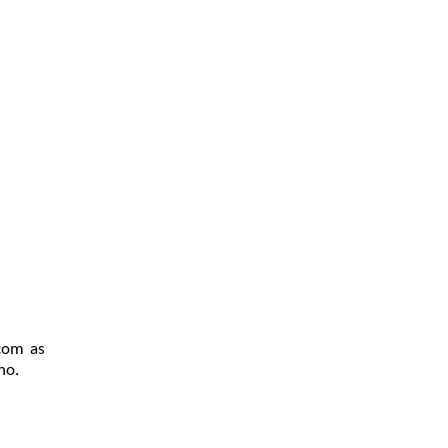
 com as
no.