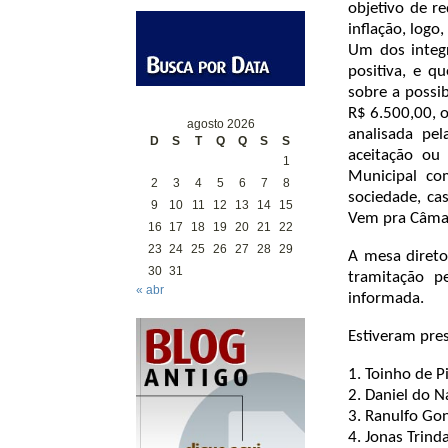
objetivo de r
inflação, log
Um dos integ
positiva, e q
sobre a possi
R$ 6.500,00, 
agosto 2026
analisada pe
D
S
T
Q
Q
S
S
aceitação ou
1
Municipal co
2
3
4
5
6
7
8
sociedade, ca
9
10
11
12
13
14
15
Vem pra Câma
16
17
18
19
20
21
22
23
24
25
26
27
28
29
A mesa direto
30
31
tramitação p
« abr
informada.
Estiveram pre
1. Toinho de P
2. Daniel do N
3. Ranulfo Go
4. Jonas Trind