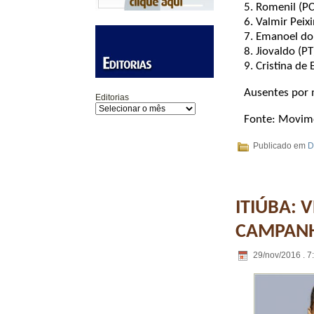
5. Romenil (PC
6. Valmir Peix
7. Emanoel do
8. Jiovaldo (PT
9. Cristina de 
Ausentes por m
Editorias
Fonte: Movim
Publicado em
D
ITIÚBA: 
CAMPANH
29/nov/2016 . 7