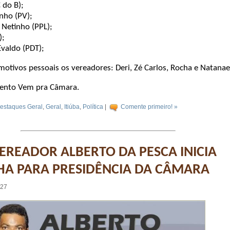
 do B);
inho (PV);
 Netinho (PPL);
);
Evaldo (PDT);
otivos pessoais os vereadores: Deri, Zé Carlos, Rocha e Natanae
ento Vem pra Câmara.
estaques Geral
,
Geral
,
Itiúba
,
Política
|
Comente primeiro! »
VEREADOR ALBERTO DA PESCA INICIA
A PARA PRESIDÊNCIA DA CÂMARA
:27