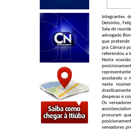
Integrantes 
Deivinho, Fel
Sala de reuniã
advogado Bonf
que pretende 
pra Câmara po
referendou a 
Nesta ocasiã
posicionamen
representante
assolando o m
neste moment
drasticament
despesas e con
Os vereadore
assistenciali
procuram qu
posicionament
vereadores pr