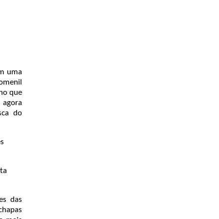
 em uma
omenil
nho que
 agora
sca do
es
nta
es das
 chapas