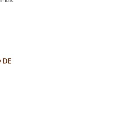
da mais
O DE