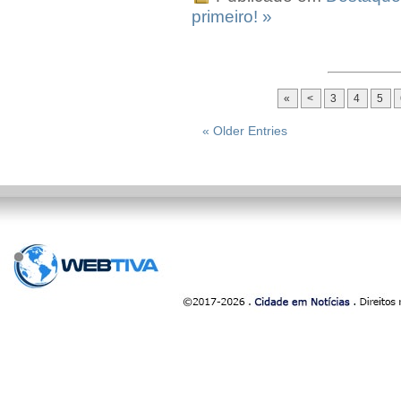
primeiro! »
«
<
3
4
5
« Older Entries